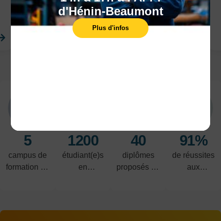
d'Hénin-Beaumont
Plus d'infos
En savoir plus
En sa
LES POINTS FORTS
5
1200
40
91%
campus de
étudiant(e)s
diplômes
de réussites
formation en
en
proposés du
aux
alternance
alternance
CAP au
examens
BAC+5