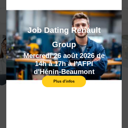
Modalité d’évaluation
Suivi de la formation
Job Dating Renault
Group
Mercredi 26 août 2026 de
14h à 17h à l'AFPI
d'Hénin-Beaumont
Plus d'infos
Nos centres
Trouvez le centre le plus proche de chez
vous, dans l'un de nos 10 centres.