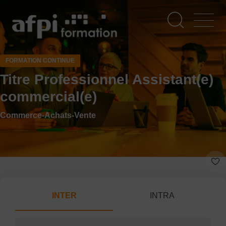
Aller
au
contenu
principal
FORMATION CONTINUE
Titre Professionnel Assistant(e)
commercial(e)
Commerce-Achats-Vente
INTER
INTRA