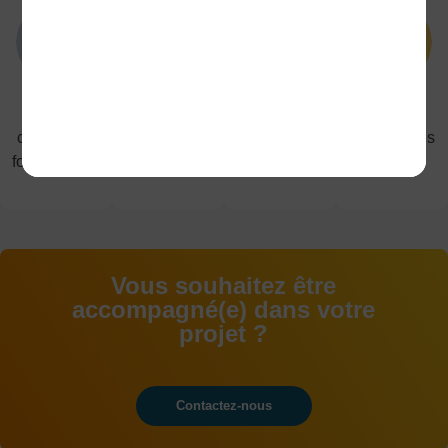
5
1200
40
91%
campus de
étudiant(e)s
diplômes
de réussites
formation en
en
proposés du
aux
alternance
alternance
CAP au
examens
BAC+5
Vous souhaitez être
accompagné(e) dans votre
projet ?
Contactez-nous