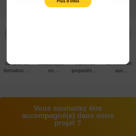
Plus d'infos
LES POINTS FORTS
5
1200
40
91%
campus de
étudiant(e)s
diplômes
de réussites
formation en
en
proposés du
aux
alternance
alternance
CAP au
examens
BAC+5
Vous souhaitez être
accompagné(e) dans votre
projet ?