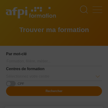
Aller
au
contenu
principal
Trouver ma formation
Par mot-clé
Centres de formation
Sélectionnez votre centre
CPF
Rechercher