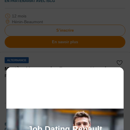
EN PARTENARIAT AVEC
ISCG
12 mois
Hénin-Beaumont
S’inscrire
En savoir plus
ALTERNANCE
Mastère Manager des Ressources Humaines
Ressources Humaines - RSE
Niveau d’accès :
Être titulaire d'une certification de
niveau 6, de préférence dans des disciplines conduisant
à des fonctions support en entreprise (filières droit,
économie, gestion, commerce, sciences humaines).
Licence généraliste ou professionnelle ou Bachelor ou
titre de niveau 6 attestant de 180 ECTS
EN PARTENARIAT AVEC
TALIS COMPETENCES ET
Job Dating Renault
CERTIFICATIONS