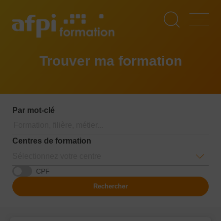
Aller
au
contenu
principal
Trouver ma formation
Par mot-clé
Centres de formation
Sélectionnez votre centre
CPF
Rechercher