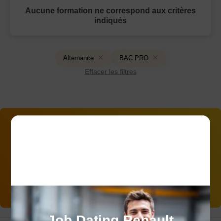
Aucune formation ne correspond aux critères
indiqués
Alternance
BAC PRO
Effacer les filtres
Vous souhaitez être
accompagné(e) dans votre
projet ?
Contactez-nous
Job Dating Renault