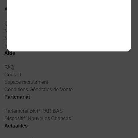
A propos
Qui sommes-nous ?
Nos valeurs et engagements
Notre réseau
Réseau des Pôles Formation UIMM
Aide
FAQ
Contact
Espace recrutement
Conditions Générales de Vente
Partenariat
Partenariat BNP PARIBAS
Dispositif "Nouvelles Chances"
Actualités