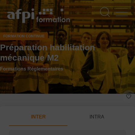
Aller
au
contenu
principal
FORMATION CONTINUE
Préparation habilitation
mécanique M2
Formations Réglementaires
INTER
INTRA