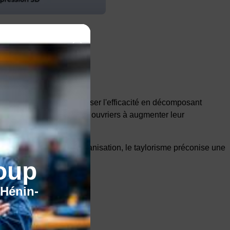
te approche vise à maximiser l'efficacité en décomposant
n à la pièce, motivant les ouvriers à augmenter leur
 dans le cadre d’une organisation, le taylorisme préconise une
oup
'Hénin-