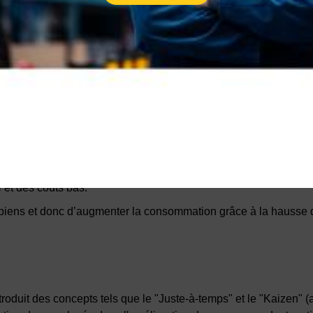
 à la production automobile. Avec le fordisme, l'introduction de 
 au grand public. Le fordisme est synonyme de standardisation, 
ductivité et la production :
 et des coûts bas.
 biens et donc d’augmenter la consommation grâce à la hausse 
oduit des concepts tels que le "Juste-à-temps" et le "Kaizen" (a