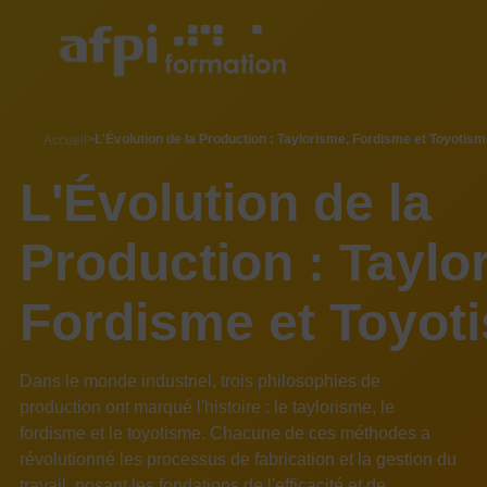
Aller
au
contenu
principal
breadcrumb
L'Évolution de la Production : Taylorisme, Fordisme et Toyotism
Accueil
L'Évolution de la
Production : Taylo
Fordisme et Toyot
Dans le monde industriel, trois philosophies de
production ont marqué l'histoire : le taylorisme, le
fordisme et le toyotisme. Chacune de ces méthodes a
révolutionné les processus de fabrication et la gestion du
travail, posant les fondations de l'efficacité et de