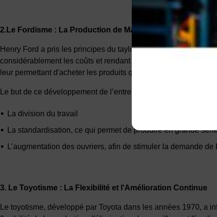
2.Le Fordisme : La Production de Masse Accessible
Henry Ford a pris les principes du taylorisme et les a appliqués
considérablement les coûts et rendant les produits accessibles
leur permettant d'acheter les produits qu'ils fabriquent.
Le but de ce développement de l’entreprise est d’accroître la pro
La division du travail
La standardisation, ce qui permet de produire en grande série
L’augmentation des ouvriers, afin de stimuler la demande de
3. Le Toyotisme : La Flexibilité et l'Amélioration Continue
Le toyotisme, développé par Toyota dans les années 1970, a intr