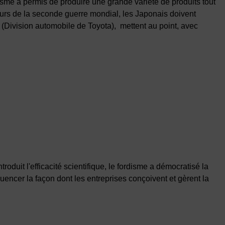
otisme a permis de produire une grande variété de produits tout
urs de la seconde guerre mondial, les Japonais doivent
 (Division automobile de Toyota),
mettent au point, avec
roduit l'efficacité scientifique, le fordisme a démocratisé la
luencer la façon dont les entreprises conçoivent et gèrent la