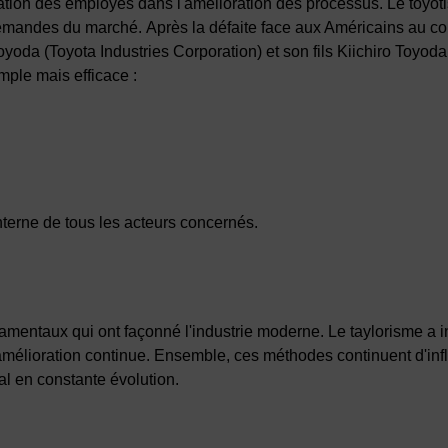
mplication des employés dans l'amélioration des processus. Le toy
demandes du marché. Après la défaite face aux Américains au co
oda (Toyota Industries Corporation) et son fils Kiichiro Toyoda
mple mais efficace :
terne de tous les acteurs concernés.
damentaux qui ont façonné l'industrie moderne. Le taylorisme a int
 l'amélioration continue. Ensemble, ces méthodes continuent d'inf
al en constante évolution.