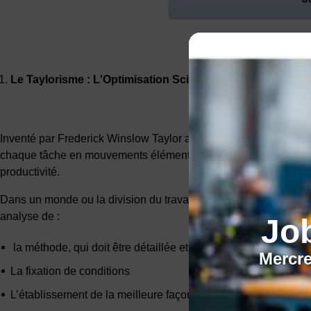
Le Taylorisme : L'Optimisation Scientifique du Travail
Inventé par Frederick Winslow Taylor au début du XXe siècle, le
chaque tâche en mouvements élémentaires et en éliminant les ges
productivité.
Dans un monde ou la division du travail est déjà la norme, pou
analyse de :
Jo
la méthode, qui doit être détaillée et rigoureuse
Mercre
La fixation de conditions
L’établissement de la meilleure façon de produire.