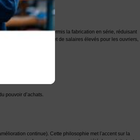
la chaîne de montage a permis la fabrication en série, réduisant
de production de masse et de salaires élevés pour les ouvriers,
du pouvoir d’achats.
mélioration continue). Cette philosophie met l'accent sur la