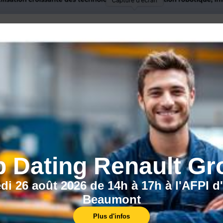
 taylorisme repose sur une analyse scientifique du travail. Cet
tes inutiles. Le taylorisme a introduit l'idée de la rémunératio
r obtenir des conditions propres à fournir le rendement maximum
b Dating Renault Gr
di 26 août 2026 de 14h à 17h à l'AFPI d
Beaumont
Plus d'infos