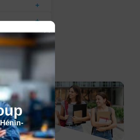
oup
'Hénin-