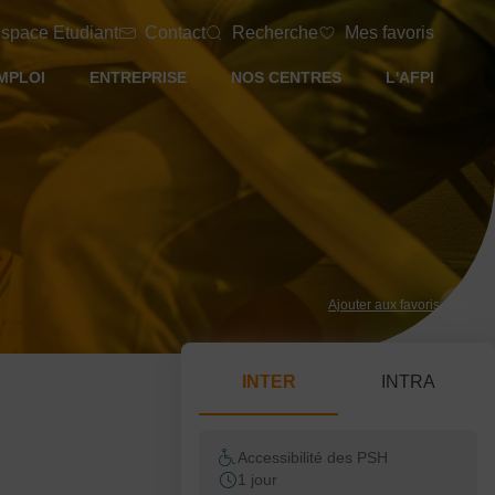
space Etudiant
Contact
Recherche
Mes favoris
MPLOI
ENTREPRISE
NOS CENTRES
L'AFPI
Ajouter aux favoris
INTER
INTRA
Accessibilité des PSH
1 jour