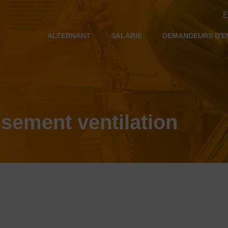
E
ALTERNANT
SALARIÉ
DEMANDEURS D'E
ssement ventilation