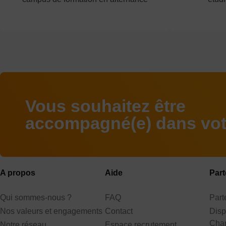
Vous souhaitez être
accompagné(e) dans votr
A propos
Aide
Part
Qui sommes-nous ?
FAQ
Par
Nos valeurs et engagements
Contact
Disp
Cha
Notre réseau
Espace recrutement