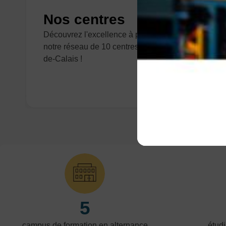
Nos centres
Découvrez l'excellence à portée de main avec
notre réseau de 10 centres dans le Nord-Pas-
de-Calais !
5
campus de formation en alternance
étudi