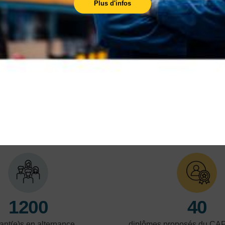
Plus d'infos
Les aides aux alternants
Mais à quoi j'ai le droit en tant qu'alternant ?
En savoir plus
En 
LES POINTS FORTS
1200
40
ant(e)s en alternance
diplômes proposés du CA