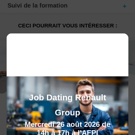
Suivi de la formation
CECI POURRAIT VOUS INTÉRESSER :
Job Dating Renault
Nos centres
Group
Découvrez nos 10 centres pour trouver le
centre le plus proche de chez vous !
Mercredi 26 août 2026 de
14h à 17h à l'AFPI