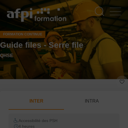
Aller
au
contenu
principal
FORMATION CONTINUE
Guide files - Serre file
QHSE
INTER
INTRA
Accessibilité des PSH
4 heures