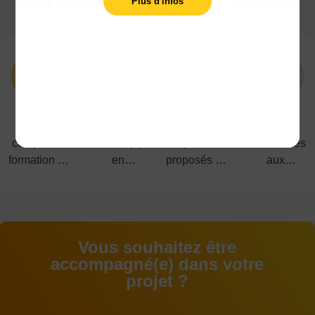
Plus d'infos
LES POINTS FORTS
5
1200
40
91%
campus de
étudiant(e)s
diplômes
de réussites
formation en
en
proposés du
aux
alternance
alternance
CAP au
examens
BAC+5
Vous souhaitez être
accompagné(e) dans votre
projet ?