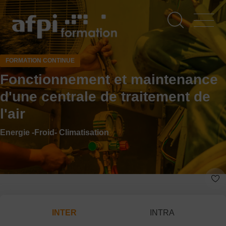
Aller
au
contenu
principal
FORMATION CONTINUE
Fonctionnement et maintenance
d'une centrale de traitement de
l'air
Energie -Froid- Climatisation
INTER
INTRA