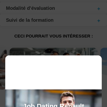
Modalité d’évaluation
Suivi de la formation
CECI POURRAIT VOUS INTÉRESSER :
Les avantages de
Job Dating Renault
l'alternance