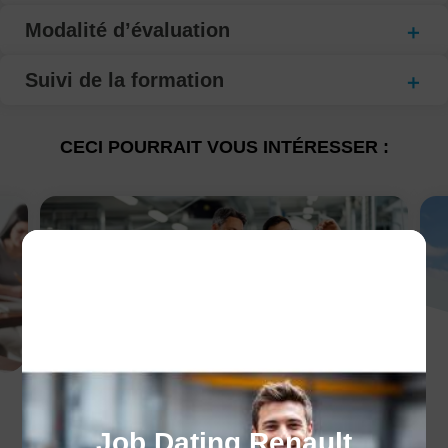
Modalité d’évaluation
Suivi de la formation
CECI POURRAIT VOUS INTÉRESSER :
Les avantages de
Job Dating Renault
l'alternance