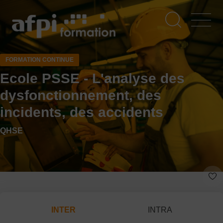
Aller
au
contenu
principal
FORMATION CONTINUE
Ecole PSSE - L'analyse des
dysfonctionnement, des
incidents, des accidents
QHSE
INTER
INTRA