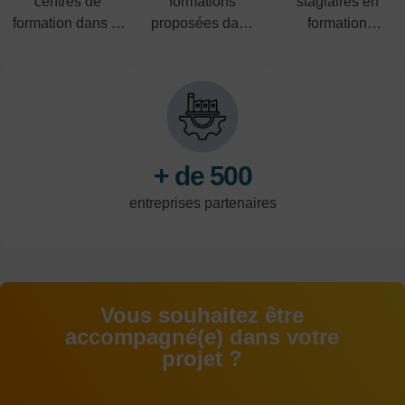
centres de
formations
stagiaires en
formation dans le
proposées dans
formation
Nord-Pas-de-
les domaines de
professionnelle
Calais
l'industrie, du
par an
tertiaire et de la
logistique
+ de 500
entreprises partenaires
Vous souhaitez être
accompagné(e) dans votre
projet ?