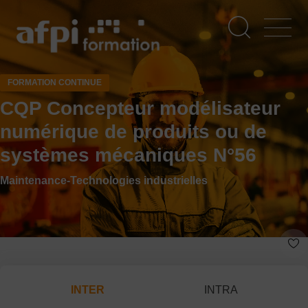
Aller
au
contenu
principal
FORMATION CONTINUE
CQP Concepteur modélisateur
numérique de produits ou de
systèmes mécaniques N°56
Maintenance-Technologies industrielles
INTER
INTRA