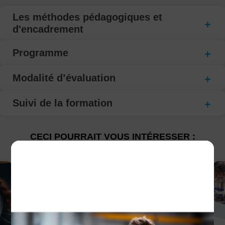
Les méthodes pédagogiques et
d'encadrement
Programme
Modalité d’évaluation
Suivi de la formation
CECI POURRAIT VOUS INTÉRESSER :