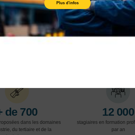
Plus d'infos
Découvrez nos 10 centres pour participer à
l'une de nos formations !
En savoir plus
En 
NOS POINTS FORTS
+ de 700
12 000
proposées dans les domaines
stagiaires en formation pro
strie, du tertiaire et de la
par an