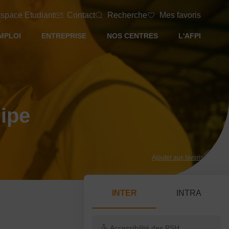
space Etudiant
Contact
Recherche
Mes favoris
MPLOI
ENTREPRISE
NOS CENTRES
L'AFPI
uipe
Ajouter aux favoris
INTER
INTRA
Accessibilité des PSH