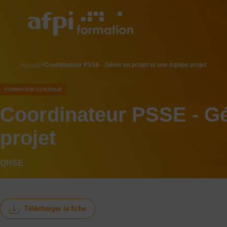
Aller
au
contenu
principal
breadcrumb
Coordinateur PSSE - Gérer un projet et une équipe projet
Accueil
FORMATION CONTINUE
Coordinateur PSSE - Gé
projet
QHSE
Télécharger la fiche