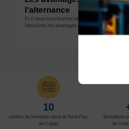
l'alternance
Et si vous vous tourniez vers de l'alternance ?
Découvrez les avantages de ce contrat.
10
centres de formation dans le Nord-Pas-
formations 
de-Calais
de l'indu