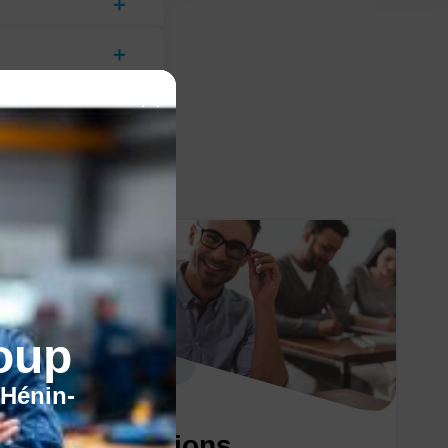
oup
'Hénin-
Les formations