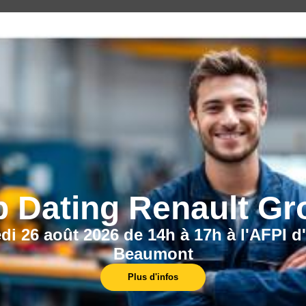
CECI POURRAIT VOUS INTÉRESSER :
b Dating Renault Gr
Le programme régional
di 26 août 2026 de 14h à 17h à l'AFPI d
Beaumont
de formation
Plus d'infos
Trouvez la formation qui correspond au besoin
du marché.