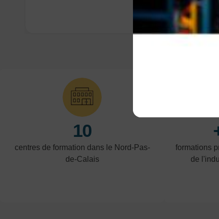
10
centres de formation dans le Nord-Pas-
formations 
de-Calais
de l'indu