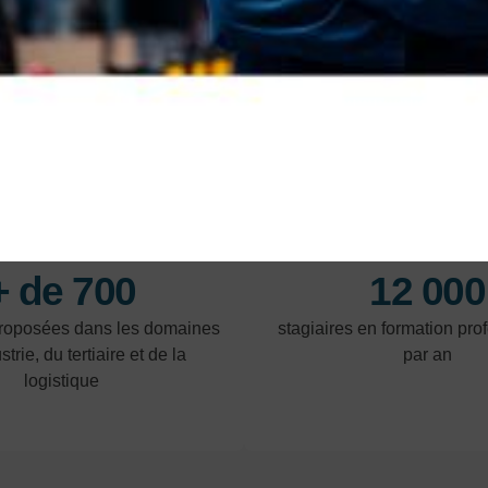
En savoir plus
En 
LES POINTS FORTS
+ de 700
12 000
proposées dans les domaines
stagiaires en formation pro
strie, du tertiaire et de la
par an
logistique