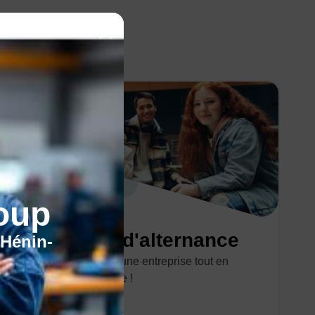
oup
Le contrat d'alternance
'Hénin-
Travaillez au sein d'une entreprise tout en
préparant un diplôme !