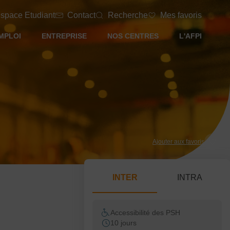
space Etudiant
Contact
Recherche
Mes favoris
MPLOI
ENTREPRISE
NOS CENTRES
L'AFPI
Ajouter aux favoris
INTER
INTRA
Accessibilité des PSH
10 jours